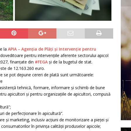
e la
APIA – Agenția de Plăți și Intervenție pentru
doveditoare pentru intervenţiile aferente sectorului apicol
2027, finanţate din
#FEGA
şi de la bugetul de stat.
este de 12.163.260 euro.
are se pot depune cereri de plată sunt următoarele:
ve
e, asistenţă tehnică, formare, informare şi schimb de bune
entru apicultori şi pentru organizaţiile de apicultori, compusă
tură”;
ri de perfecţionare în apicultură”.
 şi marketing, inclusiv acţiuni de monitorizare a pieţei şi
a consumatorilor în privinţa calităţii produselor apicole;