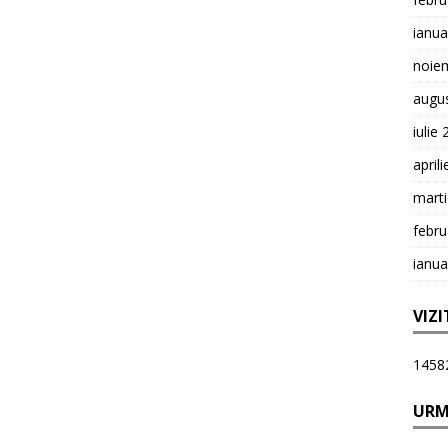
ianua
noie
augu
iulie
april
mart
febru
ianua
VIZI
1458
URM