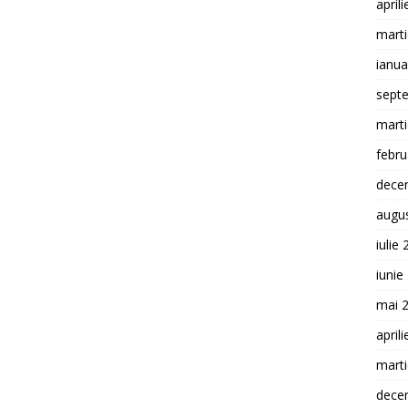
april
mart
ianua
sept
mart
febru
dece
augu
iulie
iunie
mai 
april
mart
dece