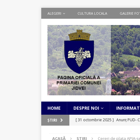
ALEGERI
CULTURA LOCALA
GALERIE FO
HOME
DESPRE NOI
INFORMATI
[ 31 octombrie 2025 ]
Anunț PUD- C
ȘTIRI
[ 1 septembrie 2025 ]
Cadastru Sist
ACASĂ
STIRI
Cereri de plata APIA-s