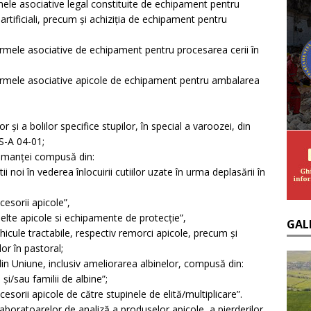
rmele asociative legal constituite de echipament pentru
 artificiali, precum şi achiziţia de echipament pentru
formele asociative de echipament pentru procesarea cerii în
 formele asociative apicole de echipament pentru ambalarea
 şi a bolilor specifice stupilor, în special a varoozei, din
S-A 04-01;
shumanţei compusă din:
i noi în vederea înlocuirii cutiilor uzate în urma deplasării în
cesorii apicole”,
nelte apicole si echipamente de protecţie”,
GAL
hicule tractabile, respectiv remorci apicole, precum și
or în pastoral;
din Uniune, inclusiv ameliorarea albinelor, compusă din:
și/sau familii de albine”;
esorii apicole de către stupinele de elită/multiplicare”.
a laboratoarelor de analiză a produselor apicole, a pierderilor