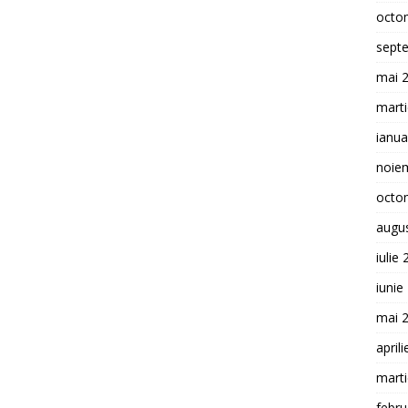
octo
sept
mai 
mart
ianua
noie
octo
augu
iulie
iunie
mai 
april
mart
febru