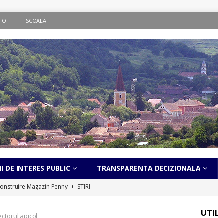
TO
SCOALA
I DE INTERES PUBLIC
TRANSPARENTA DECIZIONALA
onstruire Magazin Penny
STIRI
ematic în localitatea Bălcaciu
STIRI
UTI
ectorul apicol