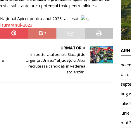
m şi a substanţelor cu potenţial toxic pentru albine –
 Naţional Apicol pentru anul 2023, accesați
ultura/anul-2023
URMĂTOR
ARH
Inspectoratul pentru Situații de
 la
Urgență „Unirea” al județului Alba
noie
recrutează candidați în vederea
școlarizării
octo
sept
augu
iulie
iunie
mai 