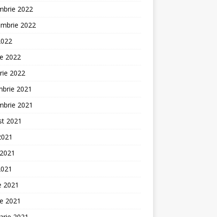
mbrie 2022
embrie 2022
2022
ie 2022
rie 2022
mbrie 2021
mbrie 2021
st 2021
 2021
 2021
2021
ie 2021
ie 2021
arie 2021