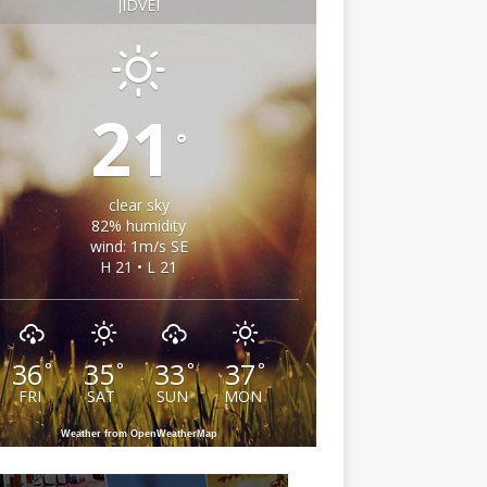
JIDVEI
21
°
clear sky
82% humidity
wind: 1m/s SE
H 21 • L 21
36
35
33
37
°
°
°
°
FRI
SAT
SUN
MON
Weather from OpenWeatherMap