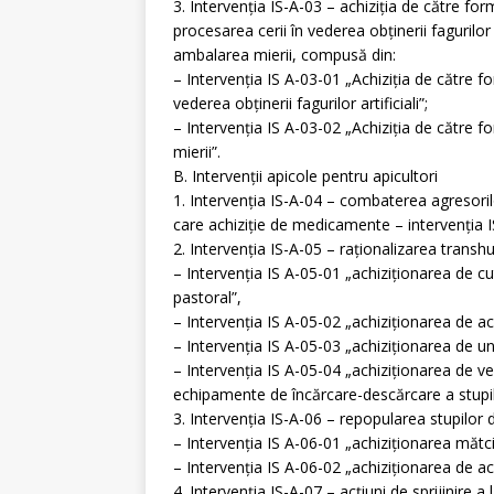
3. Intervenţia IS-A-03 – achiziţia de către fo
procesarea cerii în vederea obţinerii fagurilor
ambalarea mierii, compusă din:
– Intervenția IS A-03-01 „Achiziţia de către 
vederea obținerii fagurilor artificiali”;
– Intervenția IS A-03-02 „Achiziţia de către
mierii”.
B. Intervenții apicole pentru apicultori
1. Intervenția IS-A-04 – combaterea agresorilor
care achiziţie de medicamente – intervenţia I
2. Intervenția IS-A-05 – raţionalizarea tran
– Intervenția IS A-05-01 „achiziţionarea de cuti
pastoral”,
– Intervenția IS A-05-02 „achiziţionarea de ac
– Intervenția IS A-05-03 „achiziţionarea de u
– Intervenția IS A-05-04 „achiziționarea de ve
echipamente de încărcare-descărcare a stupil
3. Intervenţia IS-A-06 – repopularea stupilor 
– Intervenția IS A-06-01 „achiziţionarea mătci 
– Intervenția IS A-06-02 „achiziționarea de acc
4. Intervenţia IS-A-07 – acţiuni de sprijinire 