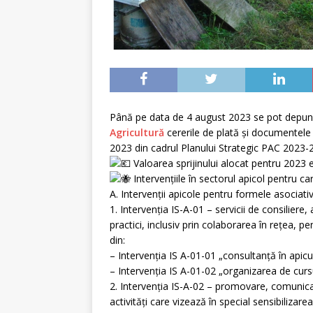
Până pe data de 4 august 2023 se pot depun
Agricultură
cererile de plată şi documentele 
2023 din cadrul Planului Strategic PAC 2023-
Valoarea sprijinului alocat pentru 2023 
Intervențiile în sectorul apicol pentru c
A. Intervenții apicole pentru formele asociati
1. Intervenţia IS-A-01 – servicii de consilier
practici, inclusiv prin colaborarea în reţea, p
din:
– Intervenția IS A-01-01 „consultanță în apicul
– Intervenția IS A-01-02 „organizarea de cursu
2. Intervenţia IS-A-02 – promovare, comunicare
activităţi care vizează în special sensibilizare