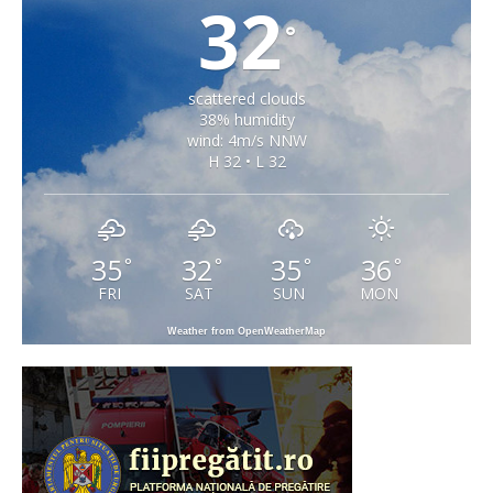
32
°
scattered clouds
38% humidity
wind: 4m/s NNW
H 32 • L 32
35
32
35
36
°
°
°
°
FRI
SAT
SUN
MON
Weather from OpenWeatherMap