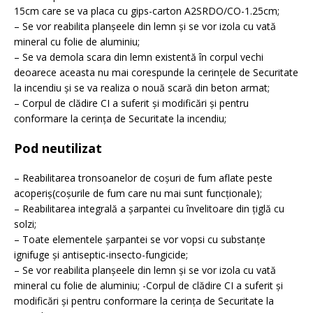
15cm care se va placa cu gips-carton A2SRDO/CO-1.25cm;
– Se vor reabilita planşeele din lemn şi se vor izola cu vată
mineral cu folie de aluminiu;
– Se va demola scara din lemn existentă în corpul vechi
deoarece aceasta nu mai corespunde la cerinţele de Securitate
la incendiu şi se va realiza o nouă scară din beton armat;
– Corpul de clădire CI a suferit şi modificări şi pentru
conformare la cerinţa de Securitate la incendiu;
Pod neutilizat
– Reabilitarea tronsoanelor de coşuri de fum aflate peste
acoperiş(coşurile de fum care nu mai sunt funcţionale);
– Reabilitarea integrală a şarpantei cu învelitoare din ţiglă cu
solzi;
– Toate elementele şarpantei se vor vopsi cu substanţe
ignifuge şi antiseptic-insecto-fungicide;
– Se vor reabilita planşeele din lemn şi se vor izola cu vată
mineral cu folie de aluminiu; -Corpul de clădire CI a suferit şi
modificări şi pentru conformare la cerinţa de Securitate la