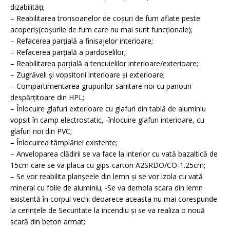
dizabilităţi;
– Reabilitarea tronsoanelor de coşuri de fum aflate peste
acoperiş(coşurile de fum care nu mai sunt funcţionale);
– Refacerea parţială a finisajelor interioare;
– Refacerea parţială a pardoselilor;
– Reabilitarea parţială a tencuielilor interioare/exterioare;
– Zugrăveli şi vopsitorii interioare şi exterioare;
– Compartimentarea grupurilor sanitare noi cu panouri
despărţitoare din HPL;
– Înlocuire glafuri exterioare cu glafuri din tablă de aluminiu
vopsit în camp electrostatic, -înlocuire glafuri interioare, cu
glafuri noi din PVC;
– Înlocuirea tâmplăriei existente;
– Anveloparea clădirii se va face la interior cu vată bazaltică de
15cm care se va placa cu gips-carton A2SRDO/CO-1.25cm;
– Se vor reabilita planşeele din lemn şi se vor izola cu vată
mineral cu folie de aluminiu; -Se va demola scara din lemn
existentă în corpul vechi deoarece aceasta nu mai corespunde
la cerinţele de Securitate la incendiu şi se va realiza o nouă
scară din beton armat;