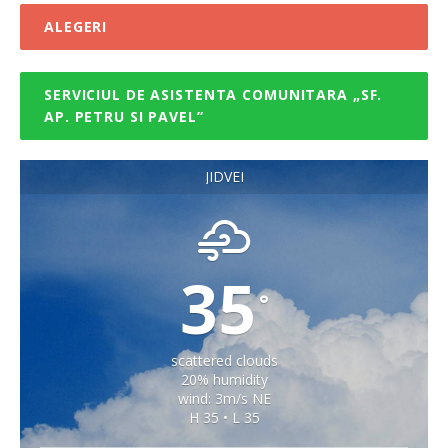
ALEGERI
SERVICIUL DE ASISTENTA COMUNITARA „SF.
AP. PETRU SI PAVEL”
JIDVEI
35
°
scattered clouds
20% humidity
wind: 3m/s NE
H 35 • L 35