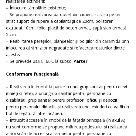
realizarea extinderii;
– Înlocuire tâmplărie existente;
– Se propune realizarea pardoseli din ciment sclivisti pe un
strat suport de rupere a capilarităţii de 20cm, polistiren
extrudat 10cm, folie, placă de beton armat, şapă slab armată
5 cm.
– Reabilitarea pereţiilor, planşeelor şi bolţiilor din cărămidă prin
înlocuirea cărămizilor degradate şi refacerea rosturilor dintre
acestea.
– Se prevede usă EI 60’C la subsol;
Parter
Conformare funcţională
– Realizarea în imobil la parter a unui grup sanitar pentru elevi
(băieţi şi fete), a unui grup sanitar pentru persoane cu
dizabilităţi, grup sanitar pentru profesori, oficiu şi depozit
pentru personalul didactic şi realizarea unei exinderi ce va fii un
hol de legătură între încăperi.
– Întrucât accesele în imobil de la faţada principală (în axul A)
nu sunt conforme se propune mărirea podestului şi realizarea
a noi scări de acces şi a rampelor pentru persoane cu