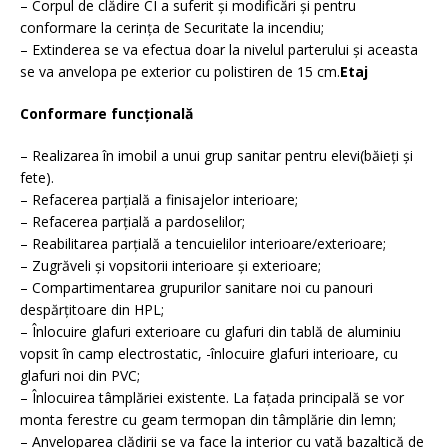
– Corpul de clădire CI a suferit şi modificări şi pentru
conformare la cerinţa de Securitate la incendiu;
– Extinderea se va efectua doar la nivelul parterului şi aceasta
se va anvelopa pe exterior cu polistiren de 15 cm.
Etaj
Conformare funcţională
– Realizarea în imobil a unui grup sanitar pentru elevi(băieţi şi
fete).
– Refacerea parţială a finisajelor interioare;
– Refacerea parţială a pardoselilor;
– Reabilitarea parţială a tencuielilor interioare/exterioare;
– Zugrăveli şi vopsitorii interioare şi exterioare;
– Compartimentarea grupurilor sanitare noi cu panouri
despărţitoare din HPL;
– Înlocuire glafuri exterioare cu glafuri din tablă de aluminiu
vopsit în camp electrostatic, -înlocuire glafuri interioare, cu
glafuri noi din PVC;
– Înlocuirea tâmplăriei existente. La faţada principală se vor
monta ferestre cu geam termopan din tâmplărie din lemn;
– Anveloparea clădirii se va face la interior cu vată bazaltică de