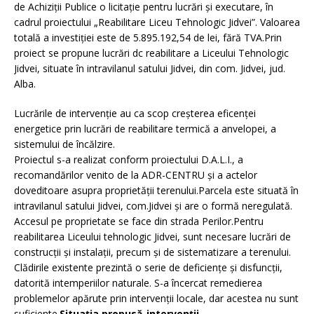
de Achiziții Publice o licitație pentru lucrări și executare, în
cadrul proiectului „Reabilitare Liceu Tehnologic Jidvei”. Valoarea
totală a investiției este de 5.895.192,54 de lei, fără TVA.Prin
proiect se propune lucrări dc reabilitare a Liceului Tehnologic
Jidvei, situate în intravilanul satului Jidvei, din com. Jidvei, jud.
Alba.
Lucrările de intervenţie au ca scop creşterea eficenţei
energetice prin lucrări de reabilitare termică a anvelopei, a
sistemului de încălzire.
Proiectul s-a realizat conform proiectului D.A.L.I., a
recomandărilor venito de la ADR-CENTRU şi a actelor
doveditoare asupra proprietăţii terenului.Parcela este situată în
intravilanul satului Jidvei, com.Jidvei şi are o formă neregulată.
Accesul pe proprietate se face din strada Perilor.Pentru
reabilitarea Liceului tehnologic Jidvei, sunt necesare lucrări de
construcţii şi instalaţii, precum şi de sistematizare a terenului.
Clădirile existente prezintă o serie de deficienţe şi disfuncţii,
datorită intemperiilor naturale. S-a încercat remedierea
problemelor apărute prin intervenţii locale, dar acestea nu sunt
suficiente.
Situaţia propusă-intervenţii