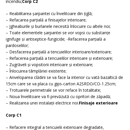
incendiu;
Corp C2
– Reabilitarea şarpantei cu învelitoare din ţiglă;
– Refacarea parţială a finisajelor interioare;
– Jgheaburile şi burlanele necesită înlocuire cu altele noi;
– Toate elementele şarpantei se vor vopsi cu substanţe
ignifuge şi antiseptice-fungicide; -Refacerea parţială a
pardoselilor;
– Desfacerea parţială a tencuielilor interioare/exterioare;
– Refacerea parţială a tencuielilor interioare şi exterioare;
– Zugrăveli şi vopsitorii interioare şi exterioare;
– Înlocuirea tâmplăriei existente;
– Anveloparea clădirii se va face la interior cu vată bazaltică de
15cm care se va placa cu gips-carton A2SRDO/CO-1.25cm;
– Trotuarele perimetrale se vor reface în totalitate;
– Noua învelitoare va fi prevăzută cu opritori de zăpadă;
– Realizarea unei instalaţii electrice noi.
Finisaje exterioare
Corp C1
– Refacere integral a tencuielii exterioare degradate,