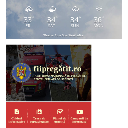
33
34
34
36
°
°
°
°
FRI
SAT
SUN
MON
Weather from OpenWeatherMap