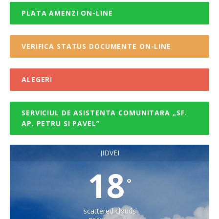
PLATA AMENZI ON-LINE
VERIFICA STATUS DOCUMENTE ON-LINE
ALEGERI
SERVICIUL DE ASISTENTA COMUNITARA „SF.
AP. PETRU SI PAVEL”
JIDVEI
18
°
scattered clouds