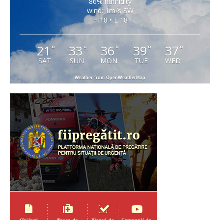
86% humidity
wind: 1m/s SW
H 18 • L 18
21
33
36
39
37
°
°
°
°
°
SAT
SUN
MON
TUE
WED
Weather from OpenWeatherMap