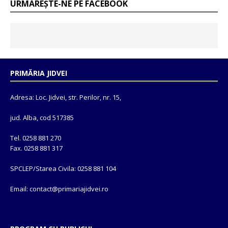
URMĂREȘTE-NE PE FACEBOOK
PRIMĂRIA JIDVEI
Adresa: Loc. Jidvei, str. Perilor, nr. 15,
jud. Alba, cod 517385
Tel. 0258 881 270
Fax. 0258 881 317
SPCLEP/Starea Civila: 0258 881 104
Email: contact@
primariajidvei.ro