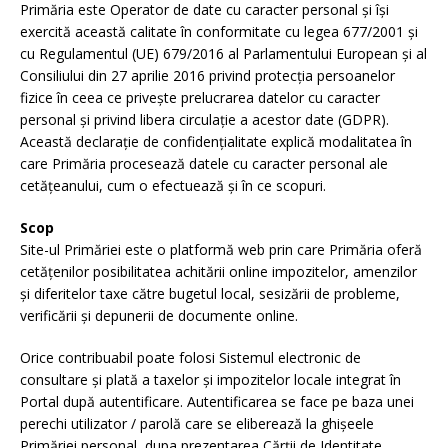
Primăria este Operator de date cu caracter personal și își
exercită această calitate în conformitate cu legea 677/2001 și
cu Regulamentul (UE) 679/2016 al Parlamentului European și al
Consiliului din 27 aprilie 2016 privind protecția persoanelor
fizice în ceea ce privește prelucrarea datelor cu caracter
personal și privind libera circulație a acestor date (GDPR).
Această declarație de confidențialitate explică modalitatea în
care Primăria procesează datele cu caracter personal ale
cetățeanului, cum o efectuează și în ce scopuri.
Scop
Site-ul Primăriei este o platformă web prin care Primăria oferă
cetățenilor posibilitatea achitării online impozitelor, amenzilor
și diferitelor taxe către bugetul local, sesizării de probleme,
verificării și depunerii de documente online.
Orice contribuabil poate folosi Sistemul electronic de
consultare și plată a taxelor și impozitelor locale integrat în
Portal după autentificare. Autentificarea se face pe baza unei
perechi utilizator / parolă care se eliberează la ghișeele
Primăriei personal, dupa prezentarea Cărții de Identitate.