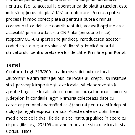
Pentru a facilita accesul la operațiunea de plată a taxelor, este
inclusă opțiunea de plată fără autentificare. Pentru a putea
procesa în mod corect plata și pentru a putea diminua
corespunzător debitele contribuabilului, această opțiune este
accesibilă prin introducerea CNP-ului (persoane fizice)
respectiv CUI-ului (persoane juridice). Introducerea acestor
coduri este o acțiune voluntară, liberă și implică acordul
utilizatorului pentru preluarea lor de către Primărie prin Portal.
Temei
Conform Legii 215/2001 a administrației publice locale
„autorităţile administraţiei publice locale au dreptul să instituie
şi să perceapă impozite şi taxe locale, să elaboreze şi să
aprobe bugetele locale ale comunelor, oraşelor, municipiilor şi
judeţelor, în condiţiile legii”. Primăria colectează date cu
caracter personal aparținând cetățeanului pentru a-și îndeplini
obligația legală expusă mai sus. Aceste date se obțin fie în
mod direct de la dvs., fie de la alte instituții publice în acord cu
dispozițiile Legii 27/1994 privind impozitele și taxele locale și a
Codului Fiscal.