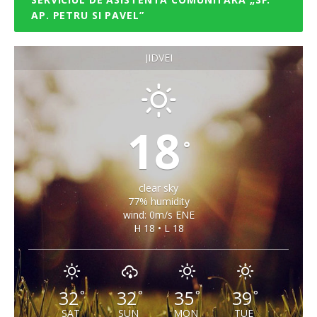
AP. PETRU SI PAVEL”
JIDVEI
18
°
clear sky
77% humidity
wind: 0m/s ENE
H 18 • L 18
32
32
35
39
°
°
°
°
SAT
SUN
MON
TUE