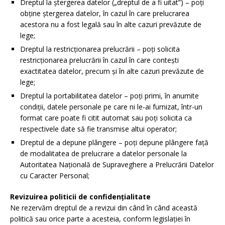
Dreptul la ștergerea datelor („dreptul de a fi uitat”) – poți
obține ștergerea datelor, în cazul în care prelucrarea
acestora nu a fost legală sau în alte cazuri prevăzute de
lege;
Dreptul la restricționarea prelucrării – poți solicita
restricționarea prelucrării în cazul în care contești
exactitatea datelor, precum și în alte cazuri prevăzute de
lege;
Dreptul la portabilitatea datelor – poți primi, în anumite
condiții, datele personale pe care ni le-ai furnizat, într-un
format care poate fi citit automat sau poți solicita ca
respectivele date să fie transmise altui operator;
Dreptul de a depune plângere – poți depune plângere față
de modalitatea de prelucrare a datelor personale la
Autoritatea Națională de Supraveghere a Prelucrării Datelor
cu Caracter Personal;
Revizuirea politicii de confidențialitate
Ne rezervăm dreptul de a revizui din când în când această
politică sau orice parte a acesteia, conform legislației în