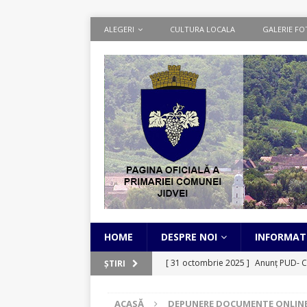
ALEGERI
CULTURA LOCALA
GALERIE FO
HOME
DESPRE NOI
INFORMATI
[ 31 octombrie 2025 ]
Anunț PUD- C
ȘTIRI
[ 1 septembrie 2025 ]
Cadastru Sist
ACASĂ
DEPUNERE DOCUMENTE ONLIN