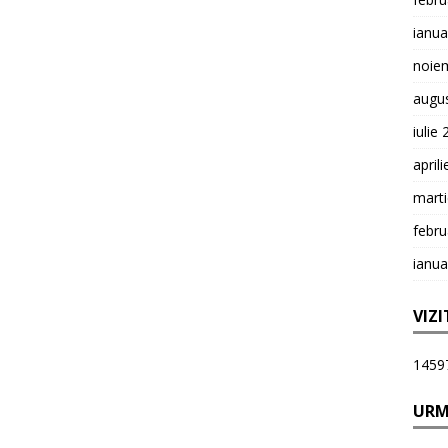
ianua
noie
augu
iulie
april
mart
febru
ianua
VIZI
1459
URM