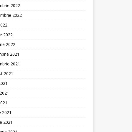
mbrie 2022
embrie 2022
2022
ie 2022
rie 2022
mbrie 2021
mbrie 2021
st 2021
 2021
 2021
2021
ie 2021
ie 2021
arie 2021