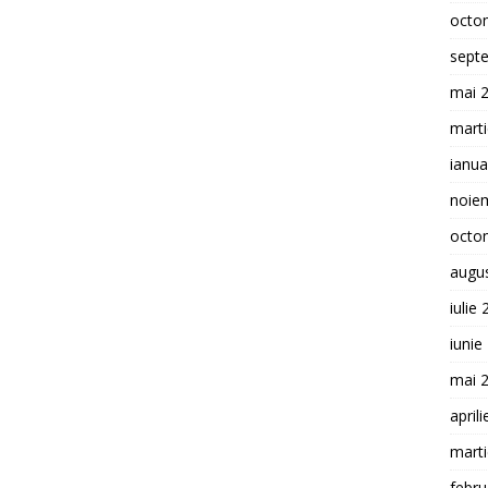
octo
sept
mai 
mart
ianua
noie
octo
augu
iulie
iunie
mai 
april
mart
febru