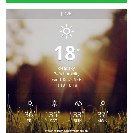
JIDVEI
18
°
clear sky
74% humidity
wind: 0m/s SSE
H 18 • L 18
36
35
33
37
°
°
°
°
FRI
SAT
SUN
MON
Weather from OpenWeatherMap