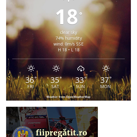
18
°
clear sky
74% humidity
wind: 0m/s SSE
H 18 • L 18
36
35
33
37
°
°
°
°
FRI
SAT
SUN
MON
Weather from OpenWeatherMap