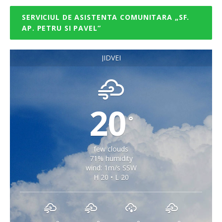
SERVICIUL DE ASISTENTA COMUNITARA „SF.
AP. PETRU SI PAVEL”
JIDVEI
20
°
few clouds
71% humidity
wind: 1m/s SSW
H 20 • L 20