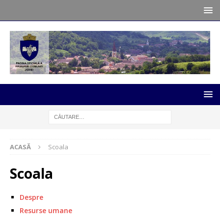
ACASĂ
Scoala
Scoala
Despre
Resurse umane