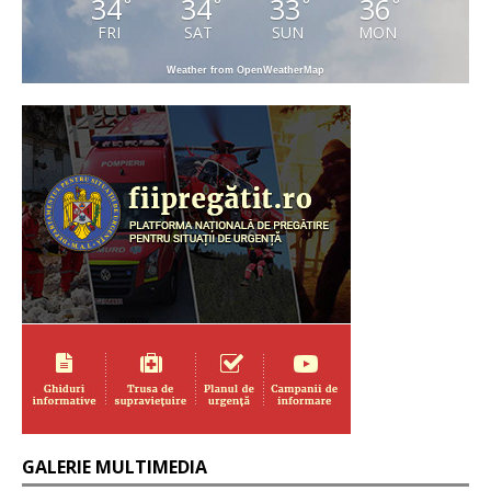
34
34
33
36
°
°
°
°
FRI
SAT
SUN
MON
Weather from OpenWeatherMap
GALERIE MULTIMEDIA