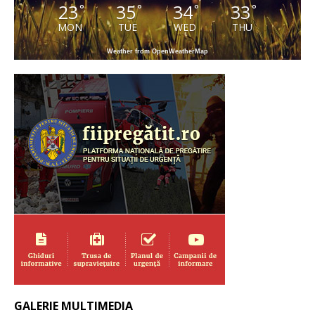
23
35
34
33
°
°
°
°
MON
TUE
WED
THU
Weather from OpenWeatherMap
GALERIE MULTIMEDIA