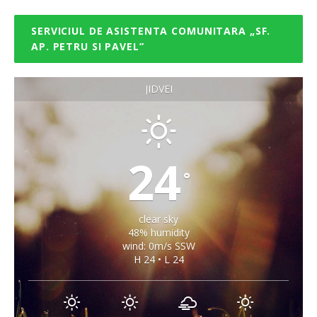
SERVICIUL DE ASISTENTA COMUNITARA „SF.
AP. PETRU SI PAVEL”
JIDVEI
24
°
clear sky
48% humidity
wind: 0m/s SSW
H 24 • L 24