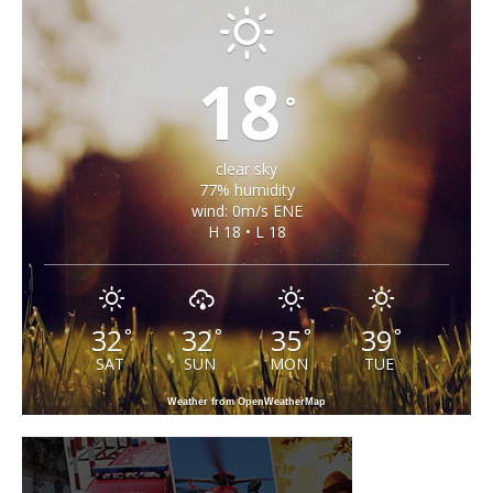
18
°
clear sky
77% humidity
wind: 0m/s ENE
H 18 • L 18
32
32
35
39
°
°
°
°
SAT
SUN
MON
TUE
Weather from OpenWeatherMap