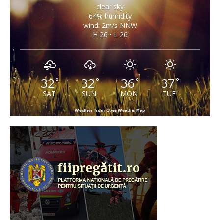
clear sky
64% humidity
wind: 2m/s NNW
H 26 • L 26
32
32
36
37
°
°
°
°
SAT
SUN
MON
TUE
Weather from OpenWeatherMap