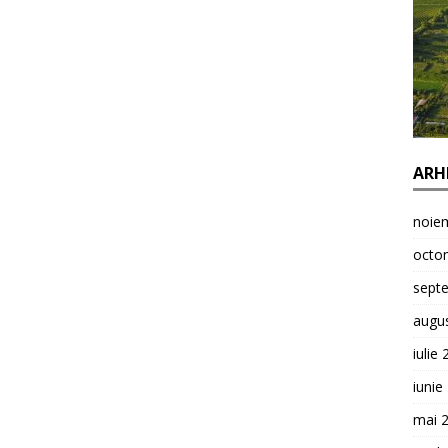
ARH
noie
octo
sept
augu
iulie
iunie
mai 