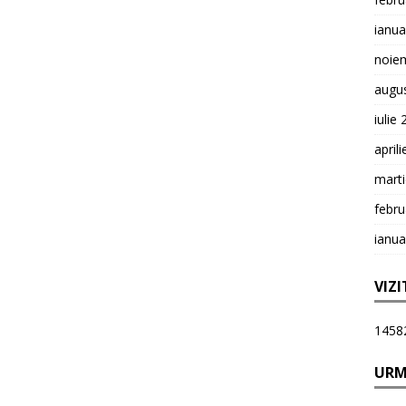
ianua
noie
augu
iulie
april
mart
febru
ianua
VIZI
1458
URM