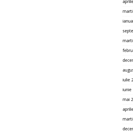
april
mart
ianua
sept
mart
febru
dece
augu
iulie
iunie
mai 
april
mart
dece