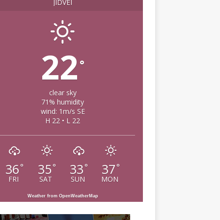
JIDVEI
22
°
clear sky
71% humidity
wind: 1m/s SE
H 22 • L 22
36
35
33
37
°
°
°
°
FRI
SAT
SUN
MON
Weather from OpenWeatherMap