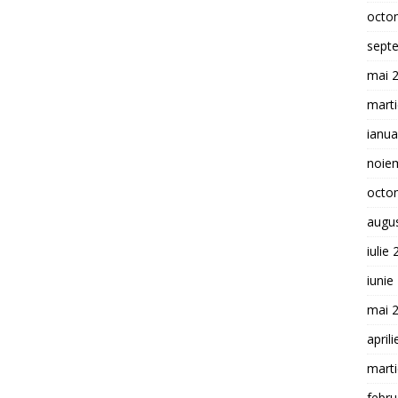
octo
sept
mai 
mart
ianua
noie
octo
augu
iulie
iunie
mai 
april
mart
febru