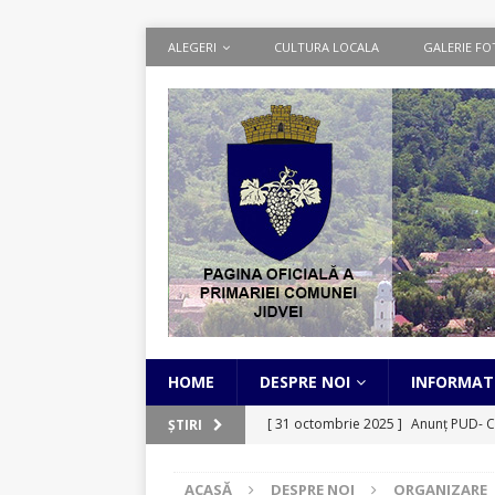
ALEGERI
CULTURA LOCALA
GALERIE FO
HOME
DESPRE NOI
INFORMATI
[ 31 octombrie 2025 ]
Anunț PUD- C
ȘTIRI
[ 1 septembrie 2025 ]
Cadastru Sist
ACASĂ
DESPRE NOI
ORGANIZARE