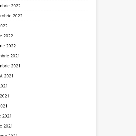
mbrie 2022
embrie 2022
2022
ie 2022
rie 2022
mbrie 2021
mbrie 2021
st 2021
 2021
 2021
2021
ie 2021
ie 2021
arie 2021