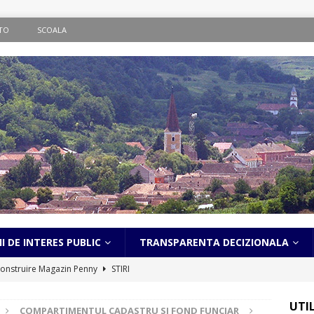
TO
SCOALA
I DE INTERES PUBLIC
TRANSPARENTA DECIZIONALA
onstruire Magazin Penny
STIRI
ematic în localitatea Bălcaciu
STIRI
UTI
COMPARTIMENTUL CADASTRU SI FOND FUNCIAR