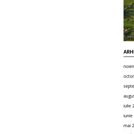
ARH
noie
octo
sept
augu
iulie
iunie
mai 