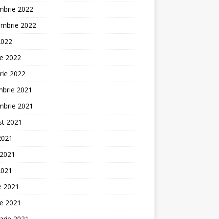
mbrie 2022
embrie 2022
2022
ie 2022
rie 2022
mbrie 2021
mbrie 2021
st 2021
 2021
 2021
2021
ie 2021
ie 2021
arie 2021