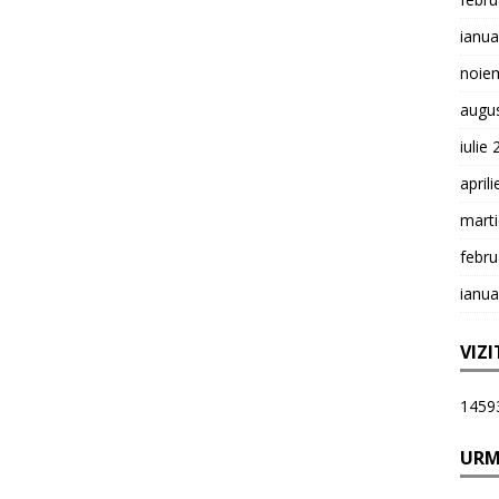
ianua
noie
augu
iulie
april
mart
febru
ianua
VIZI
1459
URM