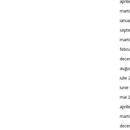
april
mart
ianua
sept
mart
febru
dece
augu
iulie
iunie
mai 
april
mart
dece