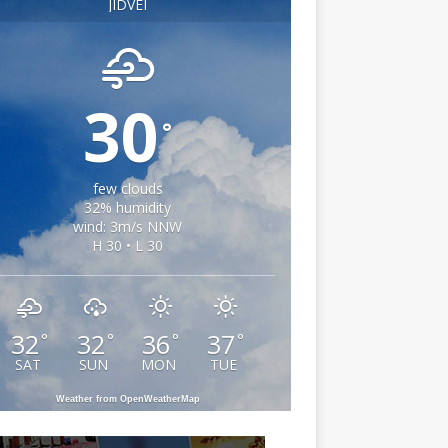
JIDVEI
30
°
few clouds
32% humidity
wind: 3m/s NNW
H 30 • L 30
32
32
36
37
°
°
°
°
SAT
SUN
MON
TUE
Weather from OpenWeatherMap