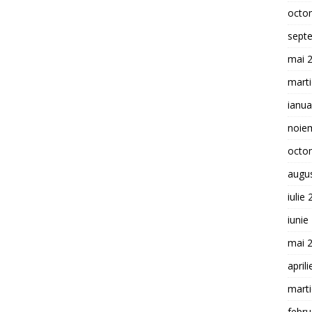
octo
sept
mai 
mart
ianua
noie
octo
augu
iulie
iunie
mai 
april
mart
febru