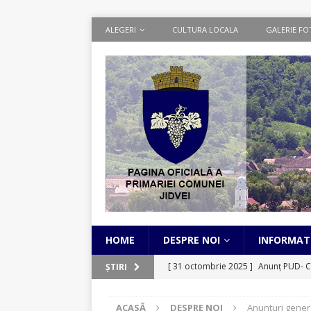
ALEGERI
CULTURA LOCALA
GALERIE FO
HOME
DESPRE NOI
INFORMATI
[ 31 octombrie 2025 ]
Anunț PUD- C
ȘTIRI
[ 1 septembrie 2025 ]
Cadastru Sist
ACASĂ
DESPRE NOI
Anunturi genera