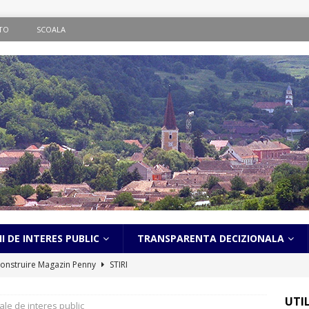
TO
SCOALA
I DE INTERES PUBLIC
TRANSPARENTA DECIZIONALA
onstruire Magazin Penny
STIRI
ematic în localitatea Bălcaciu
STIRI
UTI
le de interes public