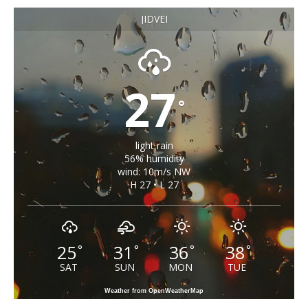
JIDVEI
27
°
light rain
56% humidity
wind: 10m/s NW
H 27 • L 27
25
31
36
38
°
°
°
°
SAT
SUN
MON
TUE
Weather from OpenWeatherMap