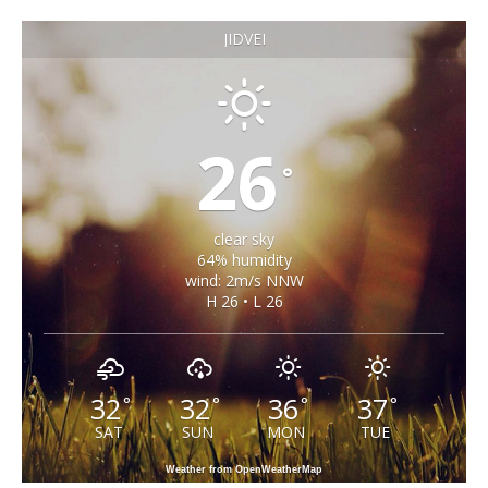
JIDVEI
26
°
clear sky
64% humidity
wind: 2m/s NNW
H 26 • L 26
32
32
36
37
°
°
°
°
SAT
SUN
MON
TUE
Weather from OpenWeatherMap