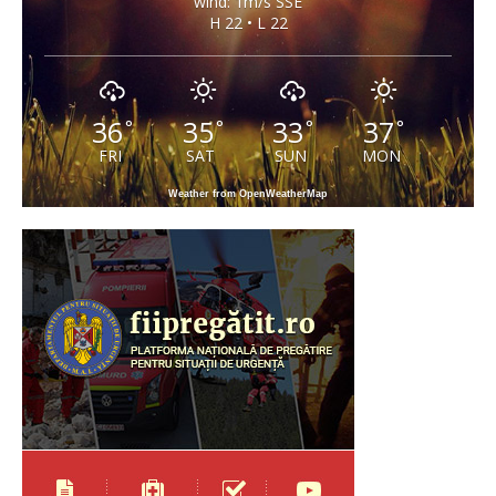
wind: 1m/s SSE
H 22 • L 22
36
35
33
37
°
°
°
°
FRI
SAT
SUN
MON
Weather from OpenWeatherMap