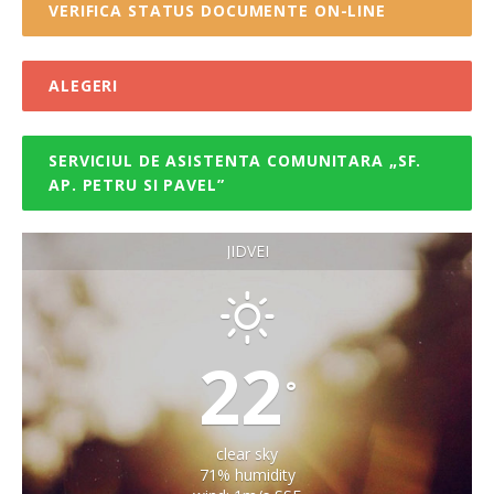
VERIFICA STATUS DOCUMENTE ON-LINE
ALEGERI
SERVICIUL DE ASISTENTA COMUNITARA „SF.
AP. PETRU SI PAVEL”
JIDVEI
22
°
clear sky
71% humidity