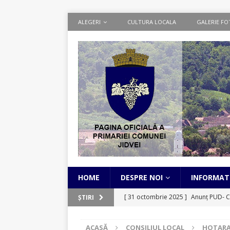
ALEGERI
CULTURA LOCALA
GALERIE FO
HOME
DESPRE NOI
INFORMATI
[ 31 octombrie 2025 ]
Anunț PUD- C
ȘTIRI
[ 1 septembrie 2025 ]
Cadastru Sist
ACASĂ
CONSILIUL LOCAL
HOTARA