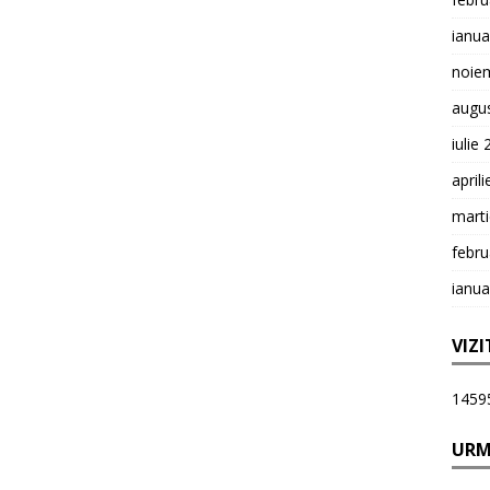
ianua
noie
augu
iulie
april
mart
febru
ianua
VIZI
1459
URM