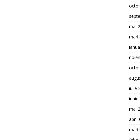
octo
sept
mai 
mart
ianua
noie
octo
augu
iulie
iunie
mai 
april
mart
febru