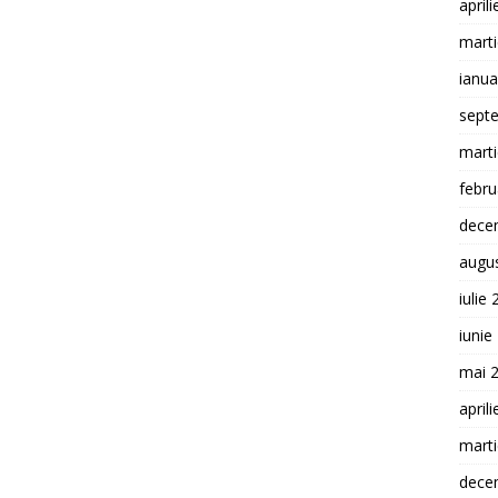
april
mart
ianua
sept
mart
febru
dece
augu
iulie
iunie
mai 
april
mart
dece