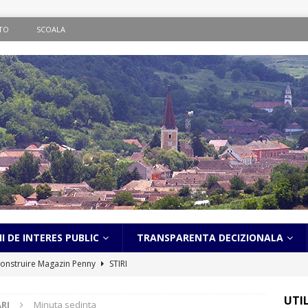
TO
SCOALA
I DE INTERES PUBLIC
TRANSPARENTA DECIZIONALA
onstruire Magazin Penny
STIRI
ematic în localitatea Bălcaciu
STIRI
UTI
RI
Minuta sedinta