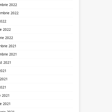
mbrie 2022
embrie 2022
2022
ie 2022
rie 2022
mbrie 2021
mbrie 2021
st 2021
 2021
 2021
2021
ie 2021
ie 2021
arie 2021