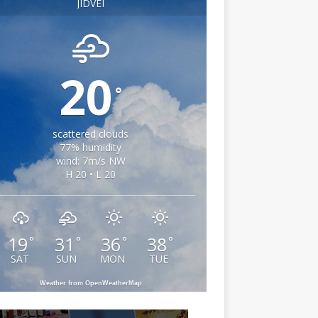
JIDVEI
20
°
scattered clouds
77% humidity
wind: 7m/s NW
H 20 • L 20
19
31
36
38
°
°
°
°
SAT
SUN
MON
TUE
Weather from OpenWeatherMap