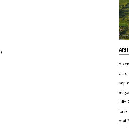
ARH
s)
noie
octo
sept
augu
iulie
iunie
mai 