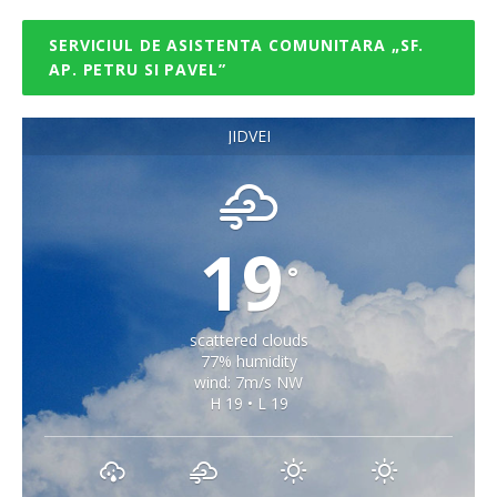
SERVICIUL DE ASISTENTA COMUNITARA „SF.
AP. PETRU SI PAVEL”
JIDVEI
19
°
scattered clouds
77% humidity
wind: 7m/s NW
H 19 • L 19