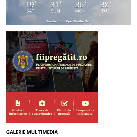
19
31
36
38
°
°
°
°
SAT
SUN
MON
TUE
Weather from OpenWeatherMap
GALERIE MULTIMEDIA