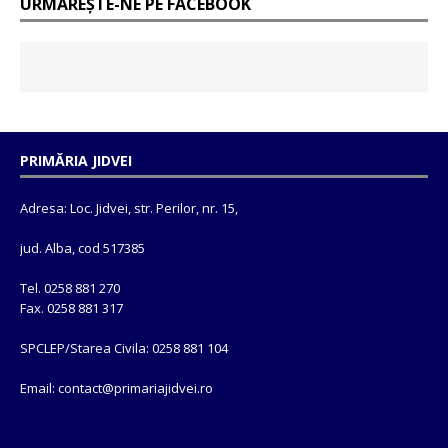
URMĂREȘTE-NE PE FACEBOOK
PRIMĂRIA JIDVEI
Adresa: Loc. Jidvei, str. Perilor, nr. 15,
jud. Alba, cod 517385
Tel. 0258 881 270
Fax. 0258 881 317
SPCLEP/Starea Civila: 0258 881 104
Email: contact@
primariajidvei.ro