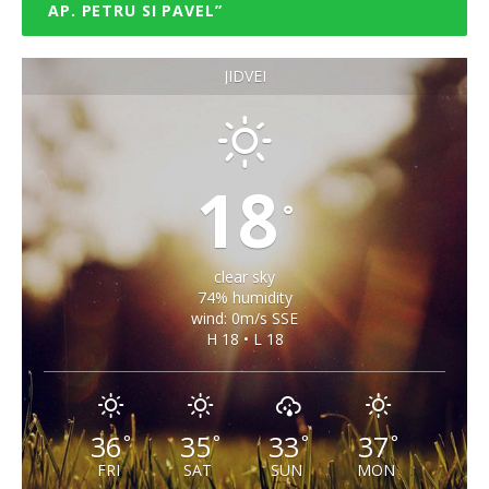
AP. PETRU SI PAVEL”
JIDVEI
18
°
clear sky
74% humidity
wind: 0m/s SSE
H 18 • L 18
36
35
33
37
°
°
°
°
FRI
SAT
SUN
MON