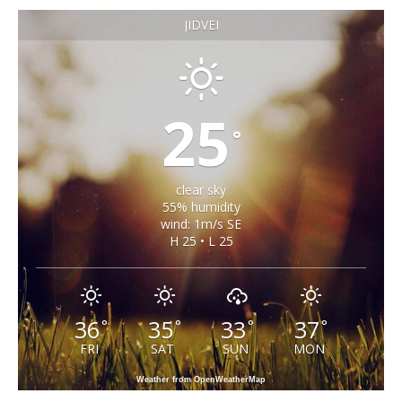
JIDVEI
25
°
clear sky
55% humidity
wind: 1m/s SE
H 25 • L 25
36
35
33
37
°
°
°
°
FRI
SAT
SUN
MON
Weather from OpenWeatherMap