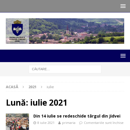
ACASĂ
2021
iulie
Lună:
iulie 2021
Din 14 iulie se redeschide târgul din Jidvei
8 iulie 2021
primaria
Comentariile sunt închise