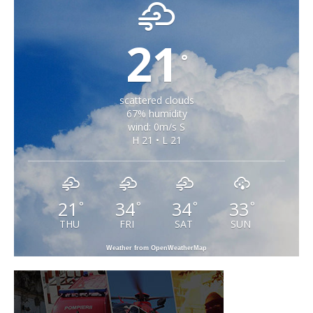
21
°
scattered clouds
67% humidity
wind: 0m/s S
H 21 • L 21
21
34
34
33
°
°
°
°
THU
FRI
SAT
SUN
Weather from OpenWeatherMap