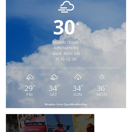
30
°
broken clouds
44% humidity
wind: 4m/s SW
H 30 • L 30
29
34
34
36
°
°
°
°
FRI
SAT
SUN
MON
Weather from OpenWeatherMap