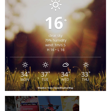
16
°
clear sky
79% humidity
wind: 1m/s S
H 16 • L 16
34
37
34
33
°
°
°
°
MON
TUE
WED
THU
Weather from OpenWeatherMap