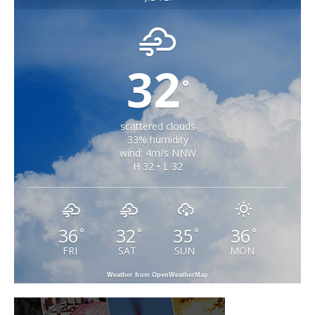
32
°
scattered clouds
33% humidity
wind: 4m/s NNW
H 32 • L 32
36
32
35
36
°
°
°
°
FRI
SAT
SUN
MON
Weather from OpenWeatherMap