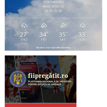
45% humidity
wind: 8m/s SE
H 30 • L 30
27
34
35
33
°
°
°
°
THU
FRI
SAT
SUN
Weather from OpenWeatherMap