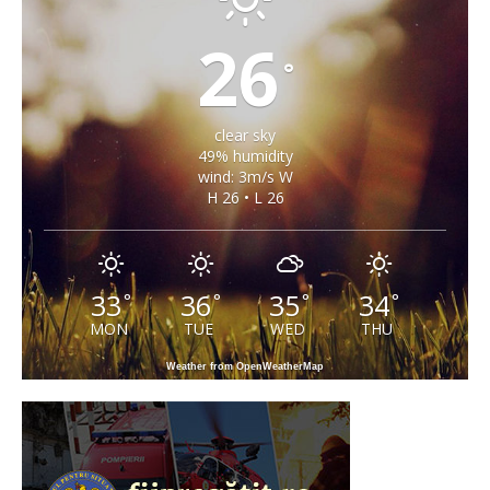
26
°
clear sky
49% humidity
wind: 3m/s W
H 26 • L 26
33
36
35
34
°
°
°
°
MON
TUE
WED
THU
Weather from OpenWeatherMap