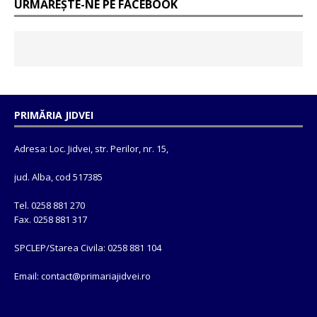
URMĂREȘTE-NE PE FACEBOOK
PRIMĂRIA JIDVEI
Adresa: Loc. Jidvei, str. Perilor, nr. 15,
jud. Alba, cod 517385
Tel. 0258 881 270
Fax. 0258 881 317
SPCLEP/Starea Civila: 0258 881 104
Email: contact@
primariajidvei.ro