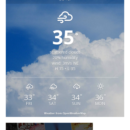
35
°
scattered clouds
20% humidity
wind: 3m/s NE
H 35 • L 35
33
34
34
36
°
°
°
°
FRI
SAT
SUN
MON
Weather from OpenWeatherMap