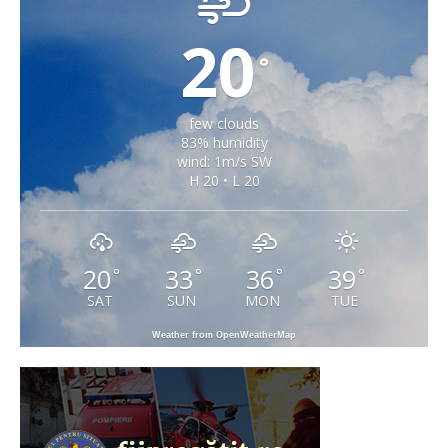
20
°
few clouds
83% humidity
wind: 1m/s SW
H 20 • L 20
20
33
36
39
°
°
°
°
SAT
SUN
MON
TUE
Weather from OpenWeatherMap