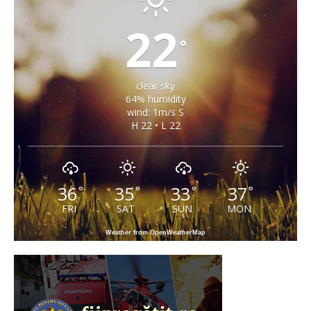
22
°
clear sky
64% humidity
wind: 1m/s S
H 22 • L 22
36
35
33
37
°
°
°
°
FRI
SAT
SUN
MON
Weather from OpenWeatherMap