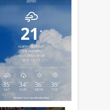
JIDVEI
21
°
scattered clouds
71% humidity
wind: 0m/s WSW
H 21 • L 21
35
34
36
39
°
°
°
°
SAT
SUN
MON
TUE
Weather from OpenWeatherMap