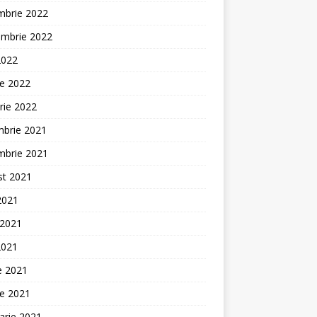
mbrie 2022
embrie 2022
2022
ie 2022
rie 2022
mbrie 2021
mbrie 2021
st 2021
 2021
 2021
2021
ie 2021
ie 2021
arie 2021