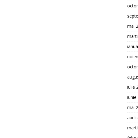
octo
sept
mai 
mart
ianua
noie
octo
augu
iulie
iunie
mai 
april
mart
febru