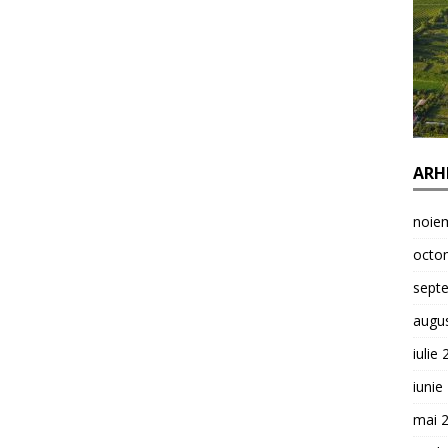
ARH
noie
octo
sept
augu
iulie
iunie
mai 