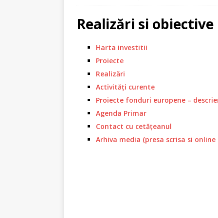
[ 12 august 2025 ]
Chestionar actua
[ 7 august 2025 ]
Informații Carte de
Realizări si obiective
[ 2 iulie 2025 ]
Turul Ciclist al Sibiulu
Harta investitii
[ 27 iunie 2025 ]
Eliberare carte de 
Proiecte
[ 24 iunie 2025 ]
Dezinsecție în Com
Realizări
[ 14 iunie 2025 ]
Interzicere consum
Activități curente
Proiecte fonduri europene – descrie
[ 29 mai 2025 ]
Ziua Eroilor
STIRI
Agenda Primar
[ 24 noiembrie 2025 ]
Anunț afișare
Contact cu cetățeanul
Arhiva media (presa scrisa si online 