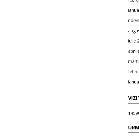
ianua
noie
augu
iulie
april
mart
febru
ianua
VIZI
1459
URM