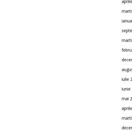
april
mart
ianua
sept
mart
febru
dece
augu
iulie
iunie
mai 
april
mart
dece