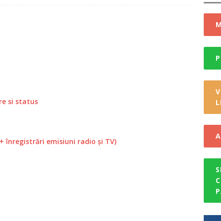
lizare Plan Urbanistic General
STIRI
 Identitate Electronică
STIRI
M
i revine în Jidvei
STIRI
identitate electronică
STIRI
P
una Jidvei
STIRI
 apă din râul Târnava Mică
STIRI
V
re si status
L
 documente sector 72- strada Unirii, Jidvei
STIRI
A
+ înregistrări emisiuni radio și TV)
S
C
P