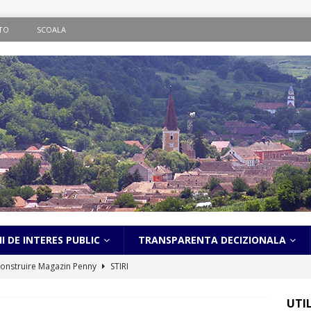
TO
SCOALA
I DE INTERES PUBLIC
TRANSPARENTA DECIZIONALA
onstruire Magazin Penny
STIRI
ematic în localitatea Bălcaciu
STIRI
UTI