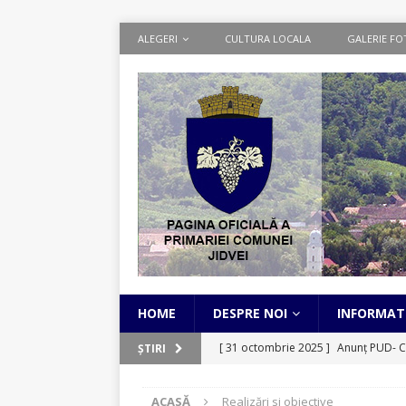
ALEGERI
CULTURA LOCALA
GALERIE FO
HOME
DESPRE NOI
INFORMATI
[ 31 octombrie 2025 ]
Anunț PUD- C
ȘTIRI
[ 1 septembrie 2025 ]
Cadastru Sist
ACASĂ
Realizări si obiective