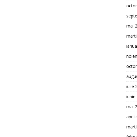
octo
sept
mai 
mart
ianua
noie
octo
augu
iulie
iunie
mai 
april
mart
febru