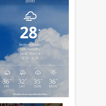
JIDVEI
28
°
broken clouds
58% humidity
wind: 1m/s N
H 28 • L 28
36
32
35
36
°
°
°
°
FRI
SAT
SUN
MON
Weather from OpenWeatherMap