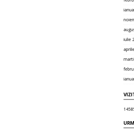
ianua
noie
augu
iulie
april
mart
febru
ianua
VIZI
1458
URM