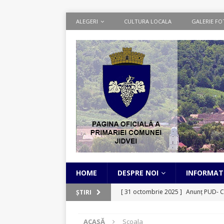
ALEGERI
CULTURA LOCALA
GALERIE FO
HOME
DESPRE NOI
INFORMATI
[ 31 octombrie 2025 ]
Anunț PUD- C
ȘTIRI
[ 1 septembrie 2025 ]
Cadastru Sist
ACASĂ
Scoala