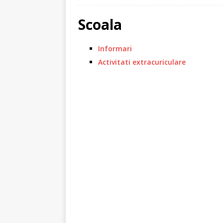
[ 12 august 2025 ]
Chestionar actua
[ 7 august 2025 ]
Informații Carte de
Scoala
[ 2 iulie 2025 ]
Turul Ciclist al Sibiulu
Informari
[ 27 iunie 2025 ]
Eliberare carte de 
Activitati extracuriculare
[ 24 iunie 2025 ]
Dezinsecție în Com
[ 14 iunie 2025 ]
Interzicere consum
[ 29 mai 2025 ]
Ziua Eroilor
STIRI
[ 24 noiembrie 2025 ]
Anunț afișare