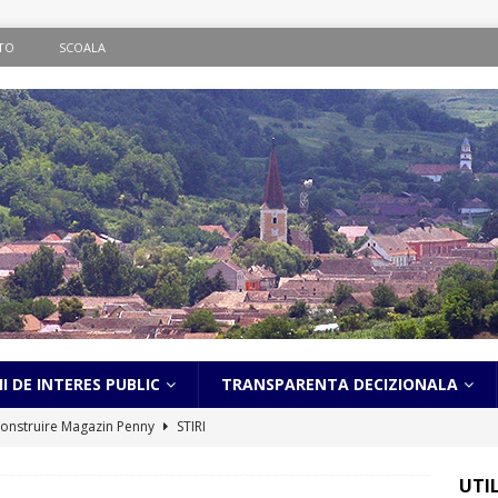
TO
SCOALA
I DE INTERES PUBLIC
TRANSPARENTA DECIZIONALA
onstruire Magazin Penny
STIRI
ematic în localitatea Bălcaciu
STIRI
UTI