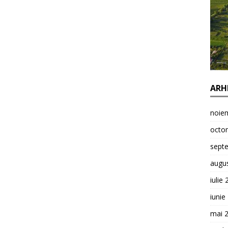
ARH
noie
octo
sept
augu
iulie
iunie
mai 