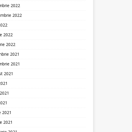
mbrie 2022
embrie 2022
2022
ie 2022
rie 2022
mbrie 2021
mbrie 2021
st 2021
 2021
 2021
2021
ie 2021
ie 2021
arie 2021