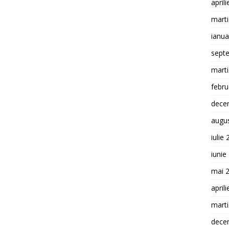
april
mart
ianua
sept
mart
febru
dece
augu
iulie
iunie
mai 
april
mart
dece