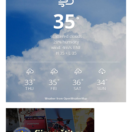
35
°
scattered clouds
28% humidity
wind: 4m/s ENE
H 35 • L 35
33
35
36
34
°
°
°
°
THU
FRI
SAT
SUN
Weather from OpenWeatherMap