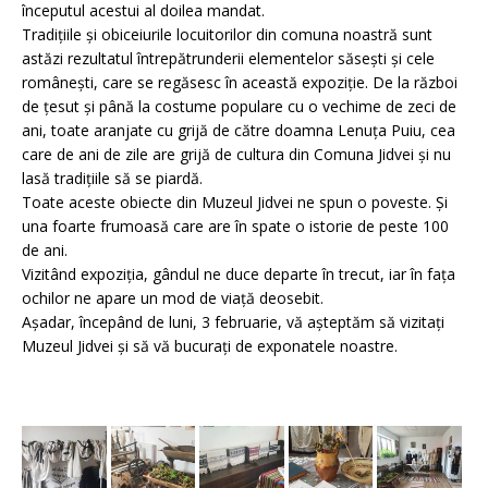
începutul acestui al doilea mandat.
Tradițiile și obiceiurile locuitorilor din comuna noastră sunt
astăzi rezultatul întrepătrunderii elementelor săsești și cele
românești, care se regăsesc în această expoziție. De la război
de țesut și până la costume populare cu o vechime de zeci de
ani, toate ar
anjate cu grijă de către doamna Lenuța Puiu, cea
care de ani de zile are grijă de cultura din Comuna Jidvei și nu
lasă tradițiile să se piardă.
Toate aceste obiecte din Muzeul Jidvei ne spun o poveste. Și
una foarte frumoasă care are în spate o istorie de peste 100
de ani.
Vizitând expoziția, gândul ne duce departe în trecut, iar în fața
ochilor ne apare un mod de viață deosebit.
Așadar, începând de luni, 3 februarie, vă așteptăm să vizitați
Muzeul Jidvei și să vă bucurați de exponatele noastre.