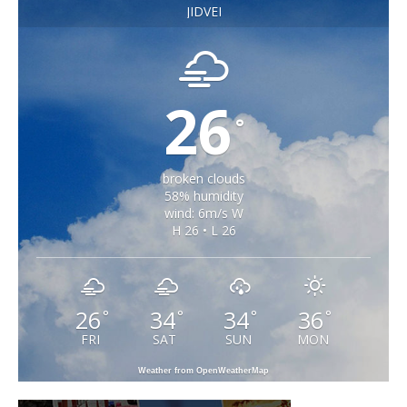
JIDVEI
26
°
broken clouds
58% humidity
wind: 6m/s W
H 26 • L 26
26
34
34
36
°
°
°
°
FRI
SAT
SUN
MON
Weather from OpenWeatherMap