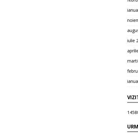
ianua
noie
augu
iulie
april
mart
febru
ianua
VIZI
1458
URM