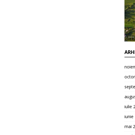
ARH
noie
octo
sept
augu
iulie
iunie
mai 