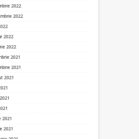
mbrie 2022
embrie 2022
2022
ie 2022
rie 2022
mbrie 2021
mbrie 2021
st 2021
 2021
 2021
2021
ie 2021
ie 2021
arie 2021