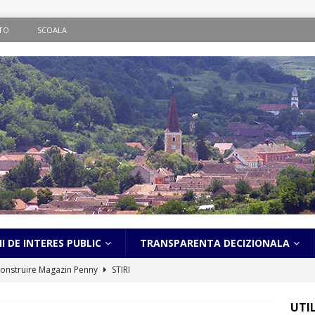
TO
SCOALA
I DE INTERES PUBLIC
TRANSPARENTA DECIZIONALA
onstruire Magazin Penny
STIRI
ematic în localitatea Bălcaciu
STIRI
UTI