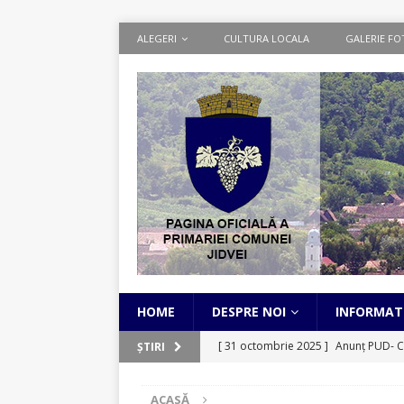
ALEGERI
CULTURA LOCALA
GALERIE FO
HOME
DESPRE NOI
INFORMATI
[ 31 octombrie 2025 ]
Anunț PUD- C
ȘTIRI
[ 1 septembrie 2025 ]
Cadastru Sist
ACASĂ