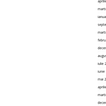
april
mart
ianua
sept
mart
febru
dece
augu
iulie
iunie
mai 
april
mart
dece