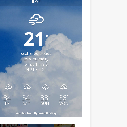
JIDVEI
21
°
scattered clouds
69% humidity
wind: 1m/s S
H 21 • L 21
34
34
33
36
°
°
°
°
FRI
SAT
SUN
MON
Weather from OpenWeatherMap