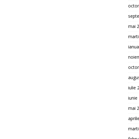
octo
sept
mai 
mart
ianua
noie
octo
augu
iulie
iunie
mai 
april
mart
febru