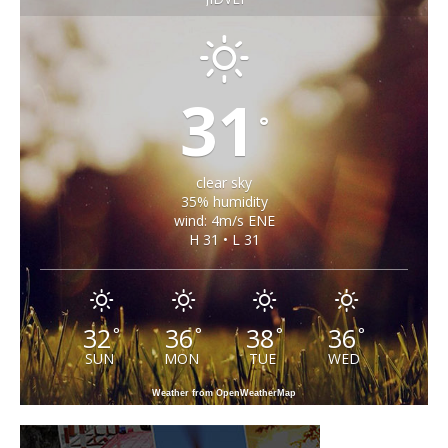
31
°
clear sky
35% humidity
wind: 4m/s ENE
H 31 • L 31
32
36
38
36
°
°
°
°
SUN
MON
TUE
WED
Weather from OpenWeatherMap