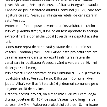
Jidvei, Bălcaciu, Feisa şi Veseuş, asfaltarea integrală a satului
Căpâlna de Jos, asfaltarea drumului comunal (DC 29) care face
legătura cu satul Veseuş şi înfiinţarea reţelei de canalizare în
satul Veseuş.
Proiecte au fost depuse la Ministerul Dezvoltării, Lucrărilor
Publice şi Administraţiei, după ce au fost aprobate în sedinţa
extraordinară a Consiliului Local Jidvei de la începutul acestei
luni.
“Construire reţea de apă uzată şi staţie de epurare în sat
Veseuş, Comuna Jidvei, judeţul Alba”, este proiectul care are
cea mai mare valoare şi reprezintă înfiinţarea reţelei de
canalizare în localitatea Veseuş, având o valoare de 19,1 mil.
de lei (3,85 mil euro).
Prin proiectul “Modernizare drum Comunal “DC 29” şi străzi în
localităţile Jidvei, Veseuş, Feisa, Bălcaciu în Comuna Jidvei,
judeţul Alba”, vor fi asfaltate străzi şi drumuri comunale pe o
lungime totală de 8,2 km.
Datorită acestui proiect, va fi reabilitat şi drumul care leagă
drumul judetean (DJ 107) de satul Veseuş, pe o lungime de
aproximativ 5 km. Valoarea proiectului este de 18,1 milioane