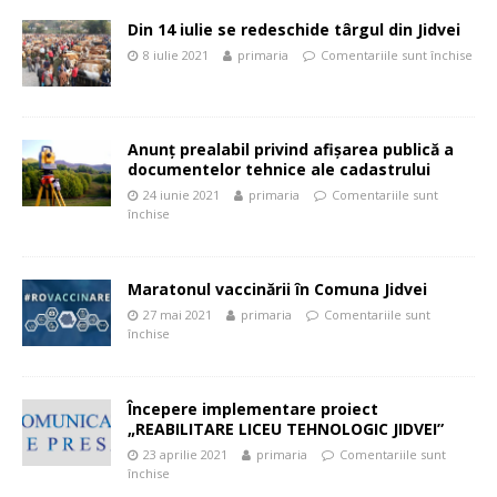
Din 14 iulie se redeschide târgul din Jidvei
8 iulie 2021
primaria
Comentariile sunt închise
Anunţ prealabil privind afişarea publică a
documentelor tehnice ale cadastrului
24 iunie 2021
primaria
Comentariile sunt
închise
Maratonul vaccinării în Comuna Jidvei
27 mai 2021
primaria
Comentariile sunt
închise
Începere implementare proiect
„REABILITARE LICEU TEHNOLOGIC JIDVEI”
23 aprilie 2021
primaria
Comentariile sunt
închise