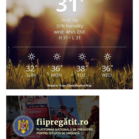
31
°
clear sky
31% humidity
wind: 4m/s ENE
H 31 • L 31
32
36
38
36
°
°
°
°
SUN
MON
TUE
WED
Weather from OpenWeatherMap