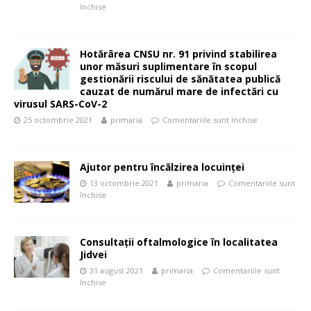
închise
Hotărârea CNSU nr. 91 privind stabilirea
unor măsuri suplimentare în scopul
gestionării riscului de sănătatea publică
cauzat de numărul mare de infectări cu
virusul SARS-CoV-2
25 octombrie 2021
primaria
Comentariile sunt închise
Ajutor pentru încălzirea locuinţei
13 octombrie 2021
primaria
Comentariile sunt
închise
Consultaţii oftalmologice în localitatea
Jidvei
31 august 2021
primaria
Comentariile sunt
închise