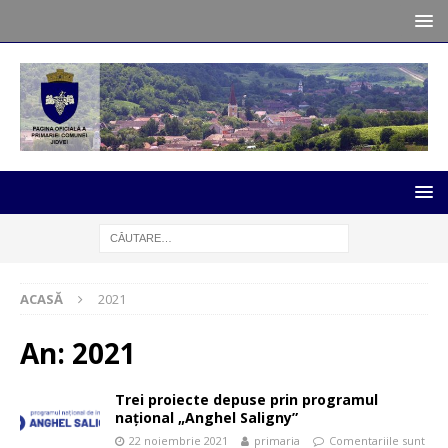
ACASĂ
2021
An:
2021
Trei proiecte depuse prin programul
național „Anghel Saligny”
22 noiembrie 2021
primaria
Comentariile sunt