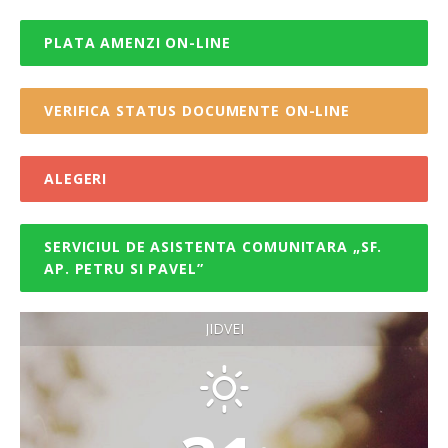
PLATA AMENZI ON-LINE
VERIFICA STATUS DOCUMENTE ON-LINE
ALEGERI
SERVICIUL DE ASISTENTA COMUNITARA „SF.
AP. PETRU SI PAVEL”
JIDVEI