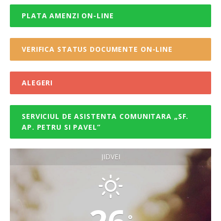
PLATA AMENZI ON-LINE
VERIFICA STATUS DOCUMENTE ON-LINE
ALEGERI
SERVICIUL DE ASISTENTA COMUNITARA „SF.
AP. PETRU SI PAVEL”
JIDVEI
°