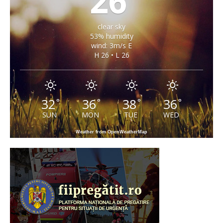
26
clear sky
53% humidity
wind: 3m/s E
H 26 • L 26
32
36
38
36
°
°
°
°
SUN
MON
TUE
WED
Weather from OpenWeatherMap