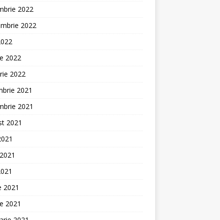
mbrie 2022
embrie 2022
2022
ie 2022
rie 2022
mbrie 2021
mbrie 2021
st 2021
 2021
 2021
2021
ie 2021
ie 2021
arie 2021