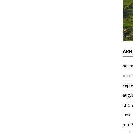
ARH
noie
octo
sept
augu
iulie
iunie
mai 