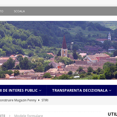
TO
SCOALA
I DE INTERES PUBLIC
TRANSPARENTA DECIZIONALA
onstruire Magazin Penny
STIRI
ematic în localitatea Bălcaciu
STIRI
UTI
ITE
Modele formulare