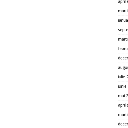
april
mart
ianua
sept
mart
febru
dece
augu
iulie
iunie
mai 
april
mart
dece