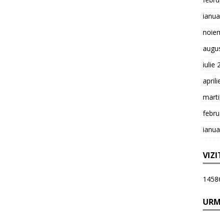
ianua
noie
augu
iulie
april
mart
febru
ianua
VIZI
1458
URM