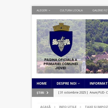
ALEGERI
CULTURA LOCALA
GALERIE FO
HOME
DESPRE NOI
INFORMATI
[ 31 octombrie 2025 ]
Anunț PUD- C
ȘTIRI
[ 1 septembrie 2025 ]
Cadastru Sist
ACASĂ
INFO UTILE
TAXE SI IMPOZ