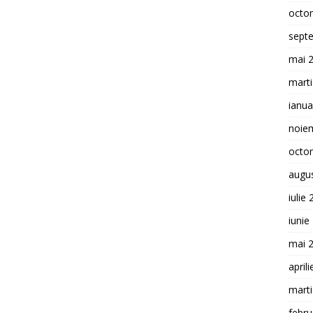
octo
sept
mai 
mart
ianua
noie
octo
augu
iulie
iunie
mai 
april
mart
febru