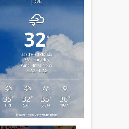
JIDVEI
32
°
scattered clouds
38% humidity
wind: 4m/s NNW
H 32 • L 32
35
32
35
36
°
°
°
°
FRI
SAT
SUN
MON
Weather from OpenWeatherMap